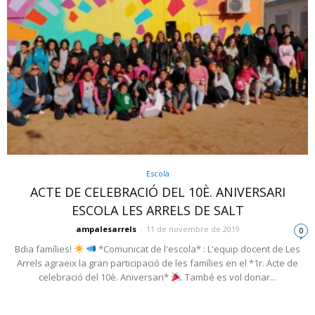
Escola
ACTE DE CELEBRACIÓ DEL 10È. ANIVERSARI
ESCOLA LES ARRELS DE SALT
ampalesarrels
-
11 de novembre de 2019
0
Bdia famílies!
*Comunicat de l'escola* : L'equip docent de Les
Arrels agraeix la gran participació de les famílies en el *1r. Acte de
celebració del 10è. Aniversari*
. També es vol donar...