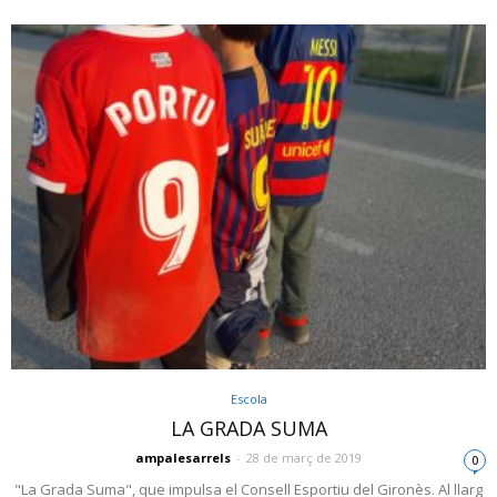
Escola
LA GRADA SUMA
ampalesarrels
-
28 de març de 2019
0
"La Grada Suma", que impulsa el Consell Esportiu del Gironès. Al llarg