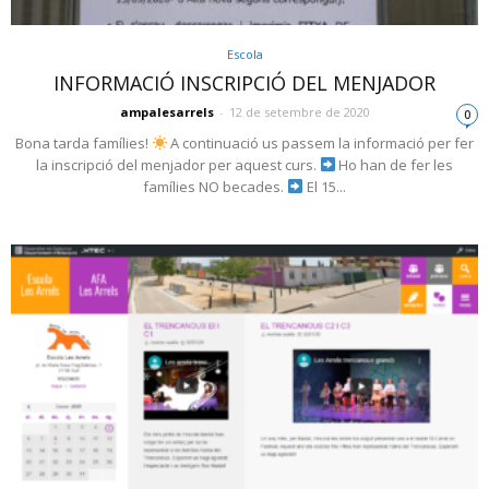
Escola
INFORMACIÓ INSCRIPCIÓ DEL MENJADOR
ampalesarrels
-
12 de setembre de 2020
0
Bona tarda famílies!
A continuació us passem la informació per fer
la inscripció del menjador per aquest curs.
Ho han de fer les
famílies NO becades.
El 15...