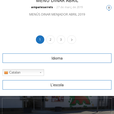
MENÚ DINAR ABRIL
ampalesarrels
-
27 de març de 2019
0
MENÚS DINAR MENJADOR ABRIL 2019
1
2
3
Idioma
Catalan
L'escola