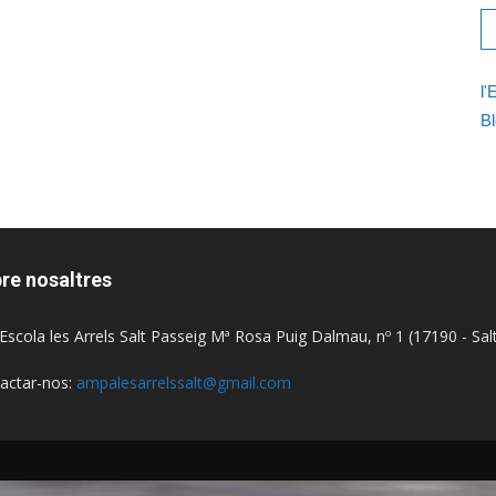
l'
Bl
re nosaltres
Escola les Arrels Salt Passeig Mª Rosa Puig Dalmau, nº 1 (17190 - Sal
actar-nos:
ampalesarrelssalt@gmail.com