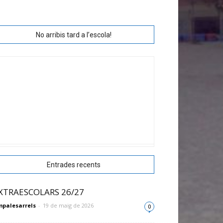
No arribis tard a l’escola!
Entrades recents
XTRAESCOLARS 26/27
palesarrels
-
19 de maig de 2026
0