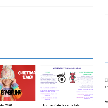
E
am
A
dal 2020
Informació de les activitats