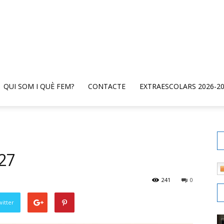
QUI SOM I QUÈ FEM?
CONTACTE
EXTRAESCOLARS 2026-2
27
241
0
witter