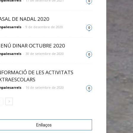
palesarrels
-
17 de setembre de 2021
0
ASAL DE NADAL 2020
palesarrels
-
9 de desembre de 2020
0
ENÚ DINAR OCTUBRE 2020
palesarrels
-
30 de setembre de 2020
0
NFORMACIÓ DE LES ACTIVITATS
XTRAESCOLARS
palesarrels
-
16 de setembre de 2020
0
Enllaços