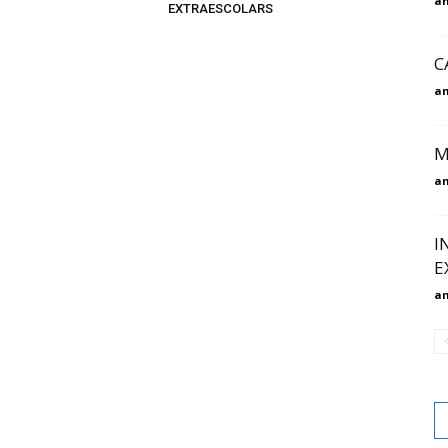
am
EXTRAESCOLARS
C
am
M
am
I
E
am