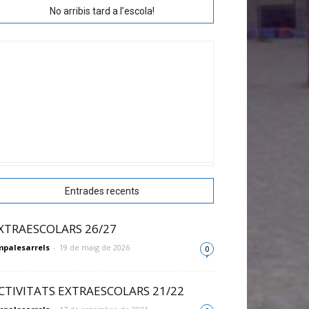
No arribis tard a l’escola!
Entrades recents
XTRAESCOLARS 26/27
palesarrels
-
19 de maig de 2026
0
CTIVITATS EXTRAESCOLARS 21/22