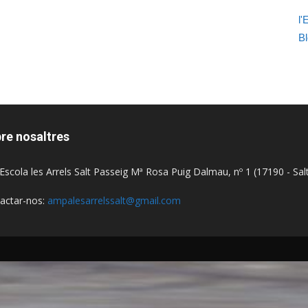
l'
Bl
re nosaltres
Escola les Arrels Salt Passeig Mª Rosa Puig Dalmau, nº 1 (17190 - Sal
actar-nos:
ampalesarrelssalt@gmail.com