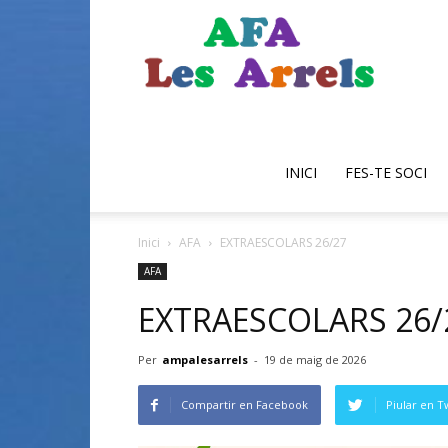
AFA
Escola
INICI
FES-TE SOCI
Inici
AFA
EXTRAESCOLARS 26/27
les
AFA
EXTRAESCOLARS 26/
Per
ampalesarrels
-
19 de maig de 2026
Arrels
Compartir en Facebook
Piular en T