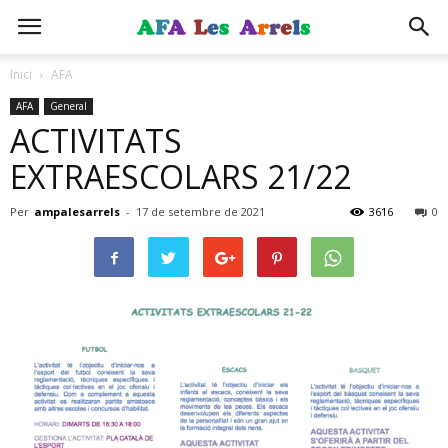
Inici
AFA
AFA
General
ACTIVITATS
EXTRAESCOLARS 21/22
Per
ampalesarrels
-
17 de setembre de 2021
3616
0