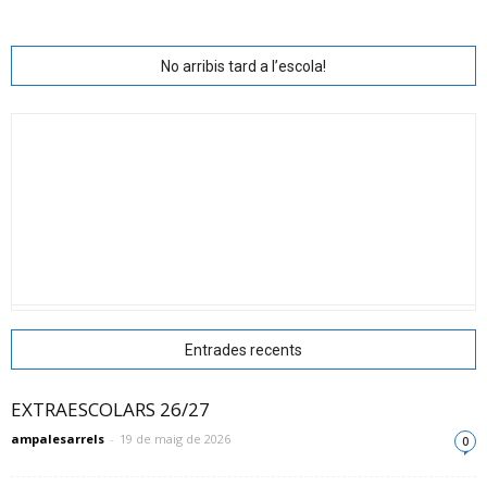
No arribis tard a l’escola!
Entrades recents
EXTRAESCOLARS 26/27
ampalesarrels
-
19 de maig de 2026
0