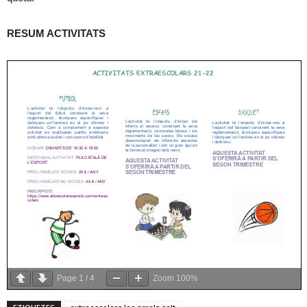
RESUM ACTIVITATS
Page
1
/
4
Zoom
100%