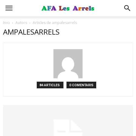
Inici
Autors
Articles de ampalesarrels
AMPALESARRELS
84 ARTICLES
0 COMENTARIS