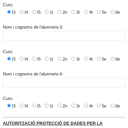
Curs:
I3
I4
I5
1r
2n
3r
4t
5e
6e
Nom i cognoms de l'alumne/a 3:
Curs:
I3
I4
I5
1r
2n
3r
4t
5e
6e
Nom i cognoms de l'alumne/a 4:
Curs:
I3
I4
I5
1r
2n
3r
4t
5e
6e
AUTORITZACIÓ PROTECCIÓ DE DADES PER LA