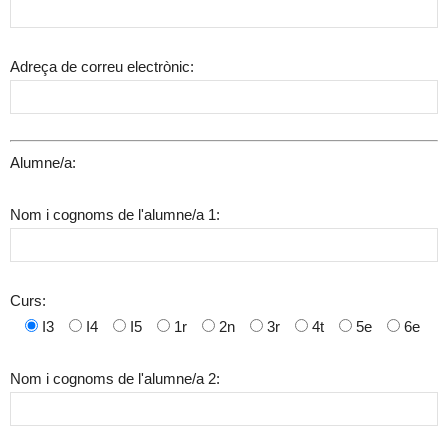
Adreça de correu electrònic:
Alumne/a:
Nom i cognoms de l'alumne/a 1:
Curs:
I3
I4
I5
1r
2n
3r
4t
5e
6e
Nom i cognoms de l'alumne/a 2: