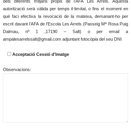
dels diferents mitjans propis de l’AFA Les Arrels. Aquesta
autorització serà vàlida per temps il·limitat, o fins el moment en
què faci efectiva la revocació de la mateixa, demanant-ho per
escrit davant l’AFA de l’Escola Les Arrels (Passeig Mª Rosa Puig
Dalmau, nº 1 ,17190 – Salt) o per email a
ampalesarrelssalt@gmail.com adjuntant fotocòpia del seu DNI
Acceptació Cessió d'Imatge
Observacions: