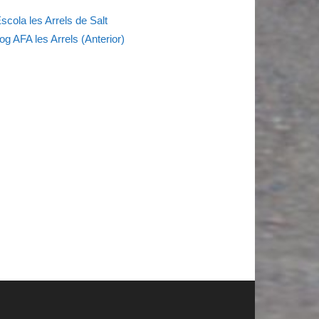
Escola les Arrels de Salt
og AFA les Arrels (Anterior)