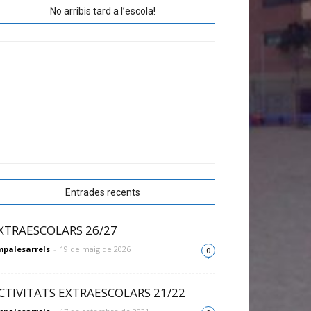
No arribis tard a l’escola!
Entrades recents
XTRAESCOLARS 26/27
palesarrels
-
19 de maig de 2026
0
CTIVITATS EXTRAESCOLARS 21/22