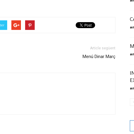
am
C
ter
am
M
Article següent
am
Menú Dinar Març
I
E
am