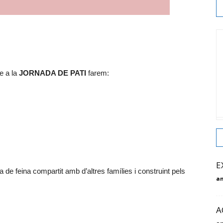
e a la
JORNADA DE PATI
farem:
E
 de feina compartit amb d’altres famílies i construint pels
am
A