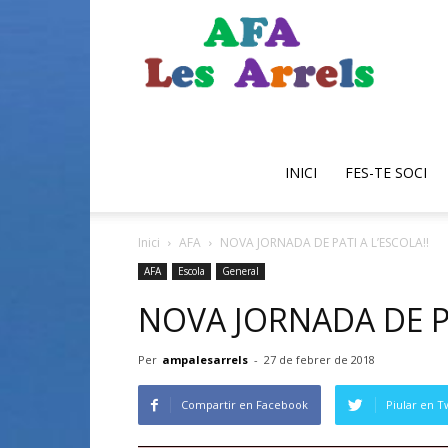
AFA
Escola
INICI
FES-TE SOCI
Inici
AFA
NOVA JORNADA DE PATI A L’ESCOLA!!
les
AFA
Escola
General
NOVA JORNADA DE PA
Per
ampalesarrels
-
27 de febrer de 2018
Arrels
Compartir en Facebook
Piular en T