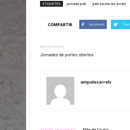
ETIQUETES
jornada pati
pati escola les arrels
COMPARTIR
Facebook
Twit
Article anterior
Jornades de portes obertes
ampalesarrels
Articles relacioinats
Més de l'autor