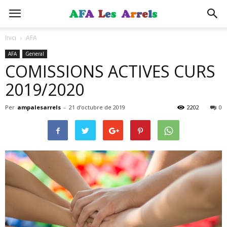
Inici
AFA
AFA
General
COMISSIONS ACTIVES CURS
2019/2020
Per
ampalesarrels
-
21 d'octubre de 2019
2202
0