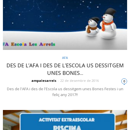
AFA
DES DE L’AFA I DES DE L’ESCOLA US DESSITGEM
UNES BONES...
ampalesarrels
-
22 de desembre de 2016
0
Des de l'AFA i des de l'Escola us dessitgem unes Bones Festes i un
feliç any 2017!!