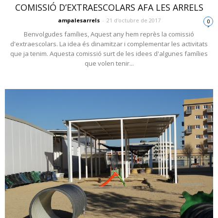
COMISSIÓ D’EXTRAESCOLARS AFA LES ARRELS
ampalesarrels
-
21 d'octubre de 2017
0
Benvolgudes famílies, Aquest any hem reprès la comissió
d'extraescolars. La idea és dinamitzar i complementar les activitats
que ja tenim. Aquesta comissió surt de les idees d'algunes famílies
que volen tenir...